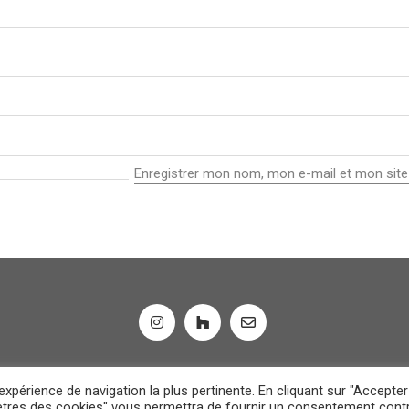
Enregistrer mon nom, mon e-mail et mon site
Roberta Becherucci © Copyright 2023
Conception : En Filigrane
expérience de navigation la plus pertinente. En cliquant sur "Accepter
amètres des cookies" vous permettra de fournir un consentement contr