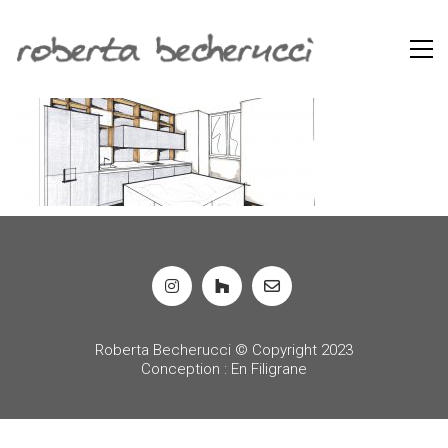
Roberta Becherucci © Copyright 2023
Conception : En Filigrane